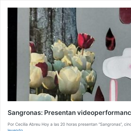
Sangronas: Presentan videoperformanc
Por Cecilia Abreu Hoy a las 20 horas presentan “Sangronas”, ci
Sangronas:
leyendo