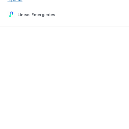
Presentan
videoperformance
Líneas Emergentes
para
hablar
de
menstruación