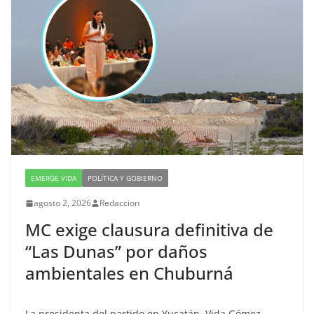
EMERGE VIDA
POLÍTICA Y GOBIERNO
agosto 2, 2026
Redaccion
MC exige clausura definitiva de
“Las Dunas” por daños
ambientales en Chuburná
La presidenta del partido en Yucatán, Vida Gómez,