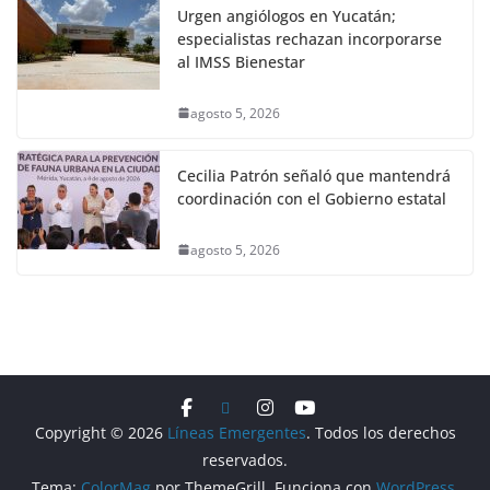
Urgen angiólogos en Yucatán;
especialistas rechazan incorporarse
al IMSS Bienestar
agosto 5, 2026
Cecilia Patrón señaló que mantendrá
coordinación con el Gobierno estatal
agosto 5, 2026
Copyright © 2026
Líneas Emergentes
. Todos los derechos
reservados.
Tema:
ColorMag
por ThemeGrill. Funciona con
WordPress
.