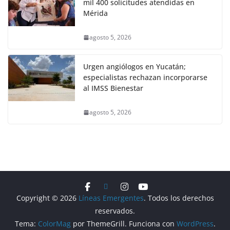
mil 400 solicitudes atendidas en
Mérida
agosto 5, 2026
Urgen angiólogos en Yucatán;
especialistas rechazan incorporarse
al IMSS Bienestar
agosto 5, 2026
Copyright © 2026
Líneas Emergentes
. Todos los derechos
reservados.
Tema:
ColorMag
por ThemeGrill. Funciona con
WordPress
.