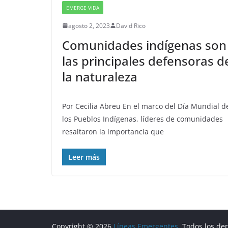
EMERGE VIDA
agosto 2, 2023
David Rico
Comunidades indígenas son
las principales defensoras d
la naturaleza
Por Cecilia Abreu En el marco del Día Mundial d
los Pueblos Indígenas, líderes de comunidades
resaltaron la importancia que
Leer más
Copyright © 2026
Líneas Emergentes
. Todos los de