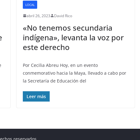
LOCAL
abril 26, 2023
David Rico
«No tenemos secundaria
e
indígena», levanta la voz por
este derecho
e
Por Cecilia Abreu Hoy, en un evento
conmemorativo hacia la Maya, llevado a cabo por
la Secretaría de Educación del
Leer más
rechos reservados.