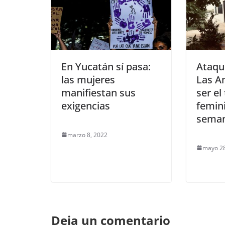
En Yucatán sí pasa:
Ataqu
las mujeres
Las A
manifiestan sus
ser el
exigencias
femini
sema
marzo 8, 2022
mayo 28
Deja un comentario