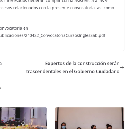
 los interesados deberán cumplir con la asistencia a las 9
ocesos relacionados con la presente convocatoria, así como
convocatoria en
ublicaciones/240422_ConvocatoriaCursosInglesSab.pdf
a
Expertos de la construcción serán
trascendentales en el Gobierno Ciudadano
r