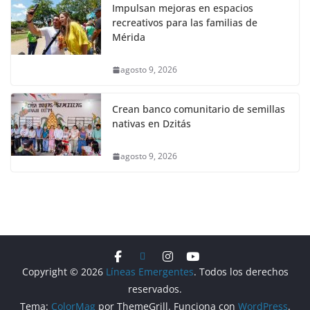
Impulsan mejoras en espacios
recreativos para las familias de
Mérida
agosto 9, 2026
Crean banco comunitario de semillas
nativas en Dzitás
agosto 9, 2026
Copyright © 2026
Líneas Emergentes
. Todos los derechos
reservados.
Tema:
ColorMag
por ThemeGrill. Funciona con
WordPress
.