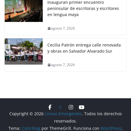
Inauguran primer encuentro
peninsular de escritoras y escritores
en lengua maya
agosto 7, 2026
Cecilia Patrón entrega calle renovada
y obras en Salvador Alvarado Sur
agosto 7, 2026
Copyright © 2026
Líneas Emergentes
. Todos los derechos
reservados.
Tema:
ColorMag
por ThemeGrill. Funciona con
WordPress
.