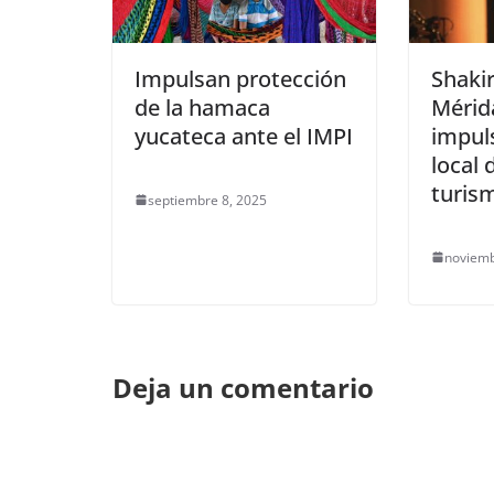
Impulsan protección
Shakir
de la hamaca
Mérid
yucateca ante el IMPI
impul
local 
turis
septiembre 8, 2025
noviemb
Deja un comentario