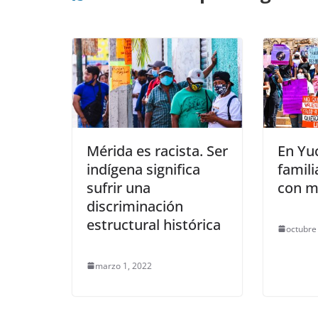
Mérida es racista. Ser
En Yuc
indígena significa
famili
sufrir una
con m
discriminación
estructural histórica
octubre
marzo 1, 2022