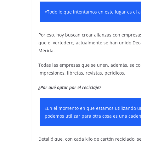
«Todo lo que intentamos en este lugar es el 
Por eso, hoy buscan crear alianzas con empresa
que el vertedero; actualmente se han unido Dec
Mérida.
Todas las empresas que se unen, además, se con
impresiones, libretas, revistas, peridicos.
¿Por qué optar por el reciclaje?
«En el momento en que estamos utilizando un 
podemos utilizar para otra cosa es una cade
Detalló que, con cada kilo de cartón reciclado, 