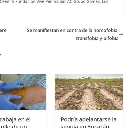
 Ceemih Fundación Vive Peninsular AC Grupo Gomex. Los
iere
Se manifiestan en contra de la homofobia,
transfobia y bifobia
r
rabaja en el
Podría adelantarse la
ollo de un
sequía en Yucatán