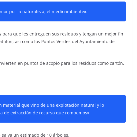
amor por la naturaleza, el medioambiente».
s para que les entreguen sus residuos y tengan un mejor fin
athlon, así como los Puntos Verdes del Ayuntamiento de
vierten en puntos de acopio para los residuos como cartón,
material que vino de una explotación natural y lo
na de extracción de recurso que rompemos».
se salva un estimado de 10 árboles.