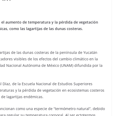
e el aumento de temperatura y la pérdida de vegetación
cas, como las lagartijas de las dunas costeras.
artijas de las dunas costeras de la península de Yucatán
adores visibles de los efectos del cambio climático en la
rsidad Nacional Autónoma de México (UNAM) difundida por la
l Díaz, de la Escuela Nacional de Estudios Superiores
eraturas y la pérdida de vegetación en ecosistemas costeros
 de lagartijas endémicas.
 funcionan como una especie de “termómetro natural”, debido
a regular su temperatura corporal. Al ser ectotermos,