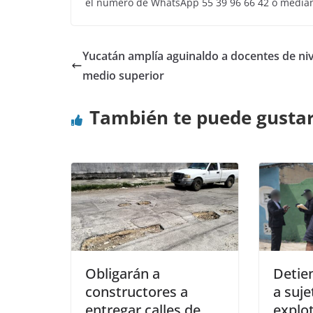
el número de WhatsApp 55 39 96 66 42 o mediant
Yucatán amplía aguinaldo a docentes de niv
medio superior
También te puede gusta
Obligarán a
Detie
constructores a
a suj
entregar calles de
explo