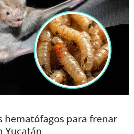
s hematófagos para frenar
n Yucatán