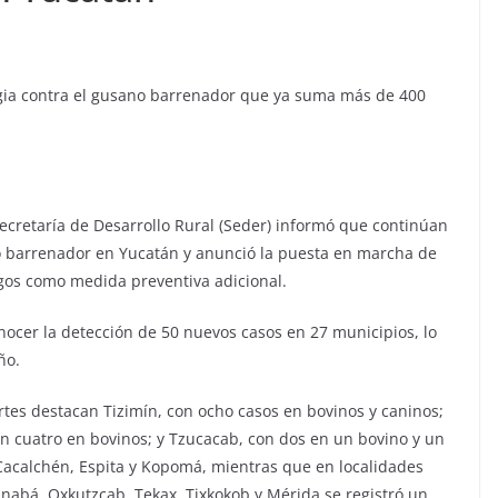
egia contra el gusano barrenador que ya suma más de 400
ecretaría de Desarrollo Rural (Seder) informó que continúan
ano barrenador en Yucatán y anunció la puesta en marcha de
gos como medida preventiva adicional.
ocer la detección de 50 nuevos casos en 27 municipios, lo
ño.
tes destacan Tizimín, con ocho casos en bovinos y caninos;
on cuatro en bovinos; y Tzucacab, con dos en un bovino y un
 Cacalchén, Espita y Kopomá, mientras que en localidades
Panabá, Oxkutzcab, Tekax, Tixkokob y Mérida se registró un