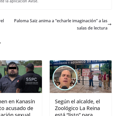
e la aplicación Avise.
el
Paloma Saiz anima a “echarle imaginación” a las
salas de lectura
r
nen en Kanasín
Según el alcalde, el
eto acusado de
Zoológico La Reina
tación sexual
está “listo” para