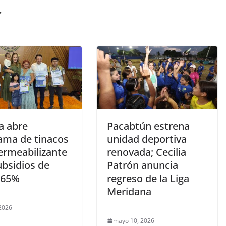
r
a abre
Pacabtún estrena
ama de tinacos
unidad deportiva
ermeabilizante
renovada; Cecilia
ubsidios de
Patrón anuncia
 65%
regreso de la Liga
Meridana
 2026
mayo 10, 2026