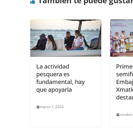
También te puede gusta
La actividad
Prime
pesquera es
semifi
fundamental, hay
Embaj
que apoyarla
Xmatk
destac
marzo 1, 2024
octubre