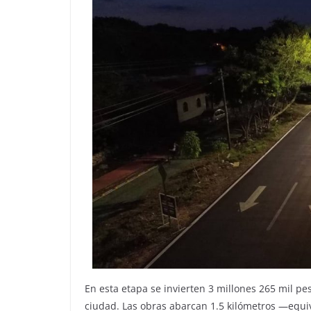
En esta etapa se invierten 3 millones 265 mil pe
ciudad. Las obras abarcan 1.5 kilómetros —equi