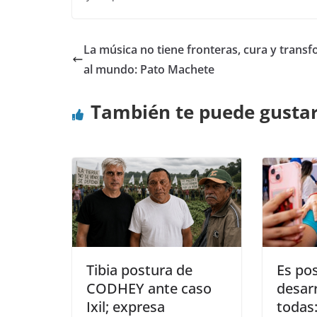
La música no tiene fronteras, cura y trans
al mundo: Pato Machete
También te puede gusta
Tibia postura de
Es pos
CODHEY ante caso
desarr
Ixil; expresa
todas: