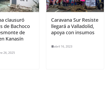
pa clausuró
Caravana Sur Resiste
as de Bachoco
llegará a Valladolid,
esmonte de
apoya con insumos
 en Kanasín
abril 16, 2023
re 26, 2025