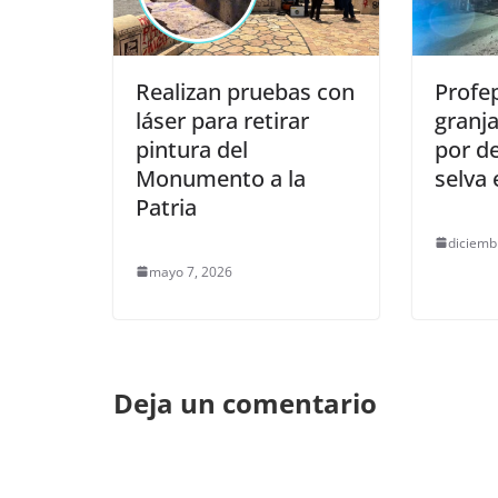
Realizan pruebas con
Profe
láser para retirar
granj
pintura del
por d
Monumento a la
selva
Patria
diciemb
mayo 7, 2026
Deja un comentario