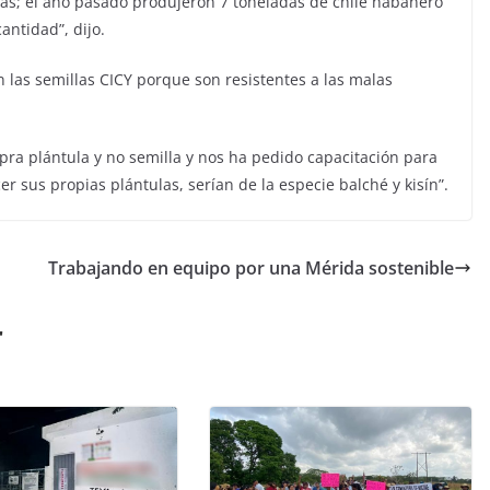
as; el año pasado produjeron 7 toneladas de chile habanero
ntidad”, dijo.
 las semillas CICY porque son resistentes a las malas
ra plántula y no semilla y nos ha pedido capacitación para
 sus propias plántulas, serían de la especie balché y kisín”.
Trabajando en equipo por una Mérida sostenible
r