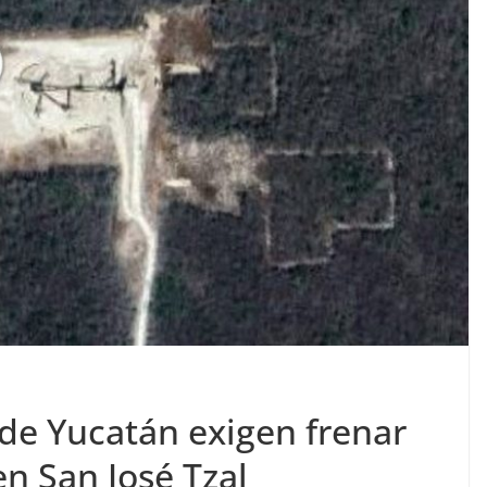
e Yucatán exigen frenar
n San José Tzal