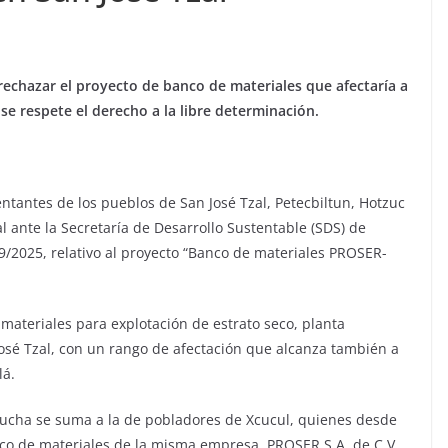
y rechazar el proyecto de banco de materiales que afectaría a
e respete el derecho a la libre determinación.
ntantes de los pueblos de San José Tzal, Petecbiltun, Hotzuc
 ante la Secretaría de Desarrollo Sustentable (SDS) de
9/2025, relativo al proyecto “Banco de materiales PROSER-
materiales para explotación de estrato seco, planta
 José Tzal, con un rango de afectación que alcanza también a
lá.
 lucha se suma a la de pobladores de Xcucul, quienes desde
o de materiales de la misma empresa, PROSER S.A. de C.V.,