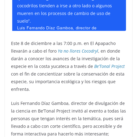
cocodrilos tienden a irse a otro lado o algunos
mueren en los procesos de cambio de uso de
suelo”.
Luis Fernando Díaz Gamboa, director de
divulgación de la ciencia en Be’Tonal Project
Este 8 de diciembre a las 7:00 p.m. en El Apapacho
llevarán a cabo el foro
Ya no llores Cocodryl
, en donde
darán a conocer los avances de la investigación de la
especie en la costa yucateca a través de
Be’Tonal Project
con el fin de concientizar sobre la conservación de esta
especie, su importancia ecológica y los riesgos que
enfrenta.
Luis Fernando Díaz Gamboa, director de divulgación de
la ciencia en Be’Tonal Project invitó al evento a todas las
personas que tengan interés en la temática, pues será
llevado a cabo con corte científico, pero accesible y de
forma interactiva para hacerlo más interesante;