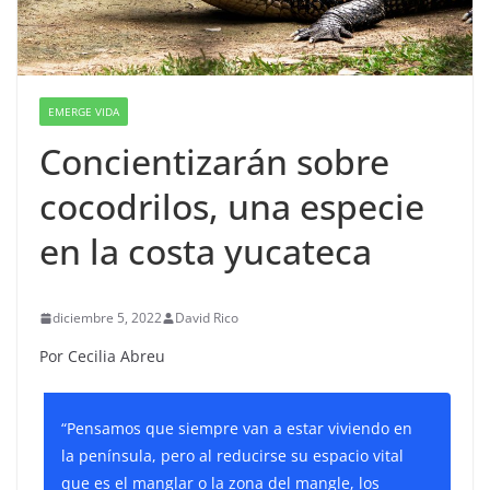
EMERGE VIDA
Concientizarán sobre
cocodrilos, una especie
en la costa yucateca
diciembre 5, 2022
David Rico
Por Cecilia Abreu
“Pensamos que siempre van a estar viviendo en
la península, pero al reducirse su espacio vital
que es el manglar o la zona del mangle, los