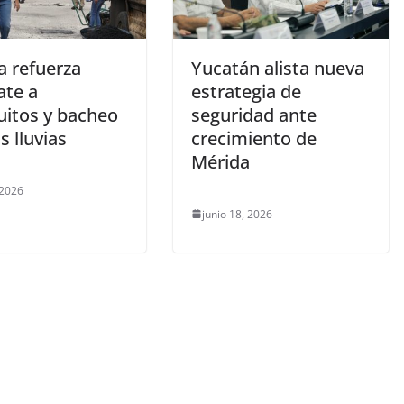
a refuerza
Yucatán alista nueva
te a
estrategia de
itos y bacheo
seguridad ante
as lluvias
crecimiento de
Mérida
 2026
junio 18, 2026