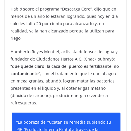
Habló sobre el programa “Descarga Cero”, dijo que en
menos de un año lo estarán logrando, pues hoy en día
solo les falta 20 por ciento para alcanzarlo y, en
realidad, ya la han alcanzado porque la utilizan para
riego.
Humberto Reyes Montiel, activista defensor del agua y
fundador de Ciudadanos Hartos A.C. (Chac), subrayó:
“
que quede claro, la caca del puerco es fertilizante, no
contaminante
”, con el tratamiento que le dan al agua
en mega granjas, abundó, logran matar las bacterias
presentes en el líquido y, al obtener gas metano
(dióxido de carbono), producir energía o vender a
refresqueras.
“La pobreza de Yucatán se remedia subiendo su
PIB (Producto Interno Bruto) a través de la