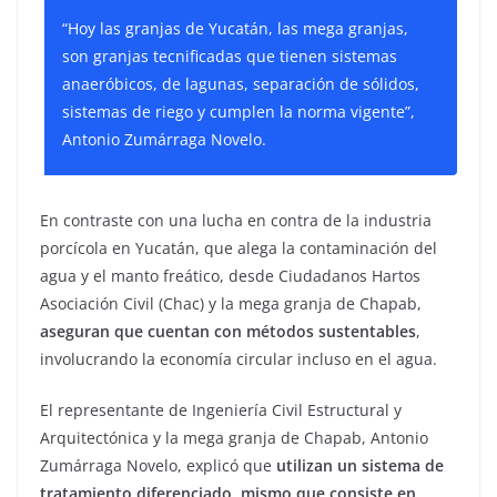
“Hoy las granjas de Yucatán, las mega granjas,
son granjas tecnificadas que tienen sistemas
anaeróbicos, de lagunas, separación de sólidos,
sistemas de riego y cumplen la norma vigente”,
Antonio Zumárraga Novelo.
En contraste con una lucha en contra de la industria
porcícola en Yucatán, que alega la contaminación del
agua y el manto freático, desde Ciudadanos Hartos
Asociación Civil (Chac) y la mega granja de Chapab,
aseguran que cuentan con métodos sustentables
,
involucrando la economía circular incluso en el agua.
El representante de Ingeniería Civil Estructural y
Arquitectónica y la mega granja de Chapab, Antonio
Zumárraga Novelo, explicó que
utilizan un sistema de
tratamiento diferenciado, mismo que consiste en