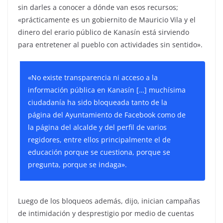
sin darles a conocer a dónde van esos recursos;
«prácticamente es un gobiernito de Mauricio Vila y el
dinero del erario público de Kanasín está sirviendo
para entretener al pueblo con actividades sin sentido».
«No existe transparencia ni acceso a la
información pública en Kanasín […] muchísima
ciudadanía ha sido bloqueada tanto de la
página del Ayuntamiento de Facebook como de
la página del alcalde y del perfil de varios
regidores, entre ellos principalmente el de
educación porque se cuestiona, porque se
pregunta, porque se indaga».
Luego de los bloqueos además, dijo, inician campañas
de intimidación y desprestigio por medio de cuentas