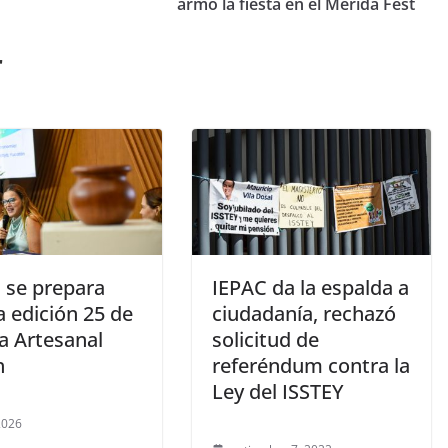
armó la fiesta en el Mérida Fest
r
á se prepara
IEPAC da la espalda a
a edición 25 de
ciudadanía, rechazó
ia Artesanal
solicitud de
h
referéndum contra la
Ley del ISSTEY
 2026