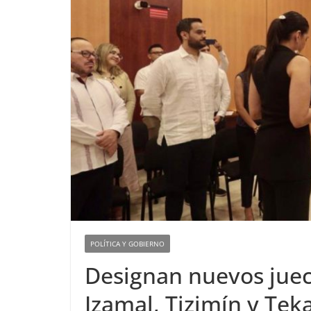
POLÍTICA Y GOBIERNO
Designan nuevos juec
Izamal, Tizimín y Tek