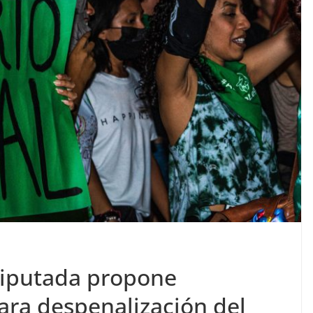
diputada propone
ara despenalización del