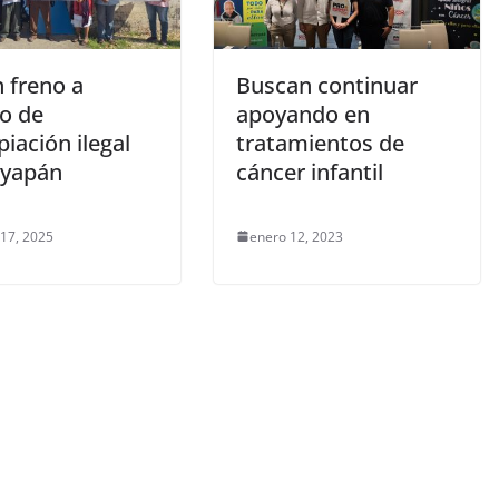
 freno a
Buscan continuar
to de
apoyando en
iación ilegal
tratamientos de
yapán
cáncer infantil
 17, 2025
enero 12, 2023