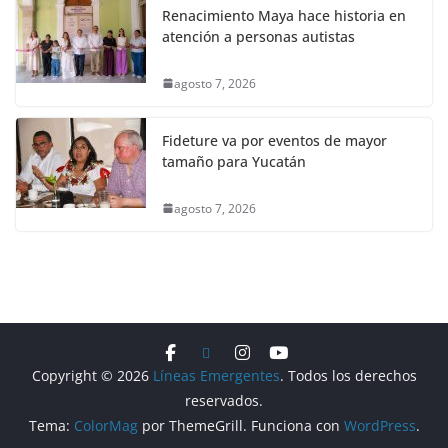
Renacimiento Maya hace historia en
atención a personas autistas
agosto 7, 2026
Fideture va por eventos de mayor
tamaño para Yucatán
agosto 7, 2026
Copyright © 2026
Líneas Emergentes
. Todos los derechos
reservados.
Tema:
ColorMag
por ThemeGrill. Funciona con
WordPress
.