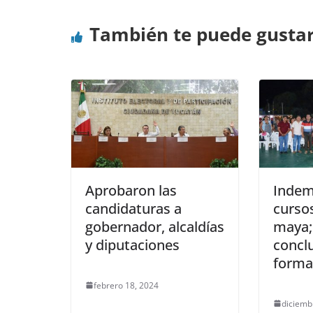
También te puede gusta
Aprobaron las
Indem
candidaturas a
curso
gobernador, alcaldías
maya;
y diputaciones
concl
forma
febrero 18, 2024
diciemb