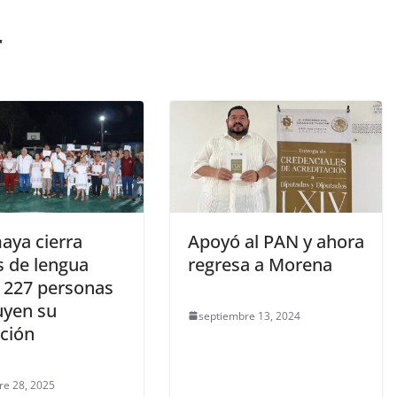
r
aya cierra
Apoyó al PAN y ahora
s de lengua
regresa a Morena
 227 personas
uyen su
septiembre 13, 2024
ción
re 28, 2025