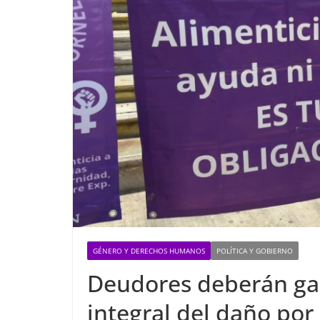
GÉNERO Y DERECHOS HUMANOS
POLÍTICA Y GOBIERNO
Deudores deberán gar
integral del daño por