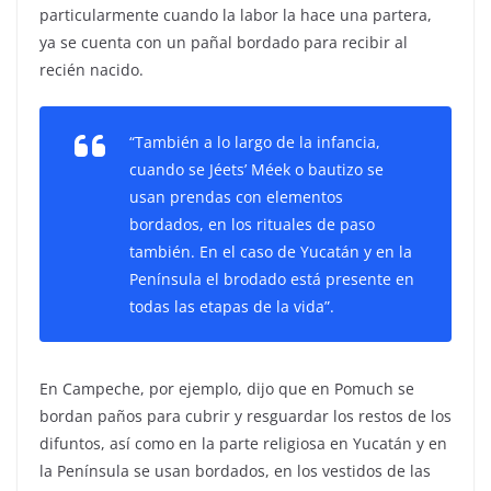
particularmente cuando la labor la hace una partera,
ya se cuenta con un pañal bordado para recibir al
recién nacido.
“También a lo largo de la infancia,
cuando se Jéets’ Méek o bautizo se
usan prendas con elementos
bordados, en los rituales de paso
también. En el caso de Yucatán y en la
Península el brodado está presente en
todas las etapas de la vida”.
En Campeche, por ejemplo, dijo que en Pomuch se
bordan paños para cubrir y resguardar los restos de los
difuntos, así como en la parte religiosa en Yucatán y en
la Península se usan bordados, en los vestidos de las