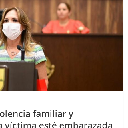
olencia familiar y
la víctima esté embarazada