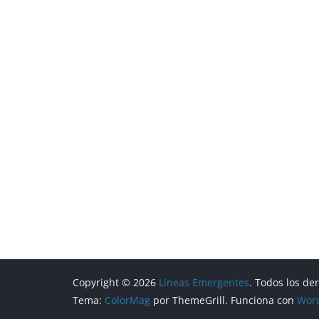
Copyright © 2026
Líneas Emergentes
. Todos los de
Tema:
ColorMag
por ThemeGrill. Funciona con
Wor