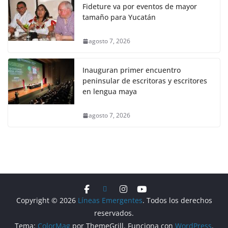
Fideture va por eventos de mayor
tamaño para Yucatán
agosto 7, 2026
Inauguran primer encuentro
peninsular de escritoras y escritores
en lengua maya
agosto 7, 2026
Copyright © 2026
Líneas Emergentes
. Todos los derechos
reservados.
Tema:
ColorMag
por ThemeGrill. Funciona con
WordPress
.