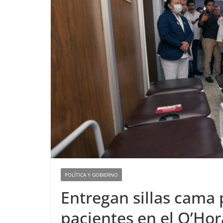
POLÍTICA Y GOBIERNO
Entregan sillas cama 
pacientes en el O’Ho