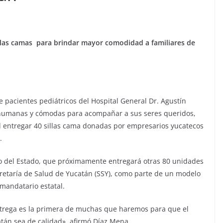
llas camas para brindar mayor comodidad a familiares de
e pacientes pediátricos del Hospital General Dr. Agustín
 humanas y cómodas para acompañar a sus seres queridos,
l entregar 40 sillas cama donadas por empresarios yucatecos
.
no del Estado, que próximamente entregará otras 80 unidades
cretaría de Salud de Yucatán (SSY), como parte de un modelo
mandatario estatal.
ntrega es la primera de muchas que haremos para que el
atán sea de calidad», afirmó Díaz Mena.