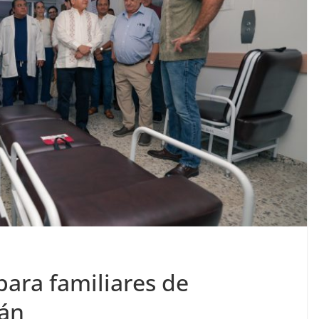
para familiares de
rán