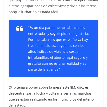
a otras agrupaciones de colectivizar y dividir las tareas,
porque luchar no es nada fácil.
“Es un día para que nos abracemos
entre todas y seguir pidiendo justicia.
Porque sabemos que este año ya hay
tres feminicidios, seguimos con los
altos índices de violencia sexual,
intrafamiliar, el aborto legal seguro y
gratuito aun no es una realidad y es
parte de la agenda”.
Otro tema a poner sobre la mesa este 8M, dijo, es
descentralizar la lucha y voltear a ver a las marchas
que se están realizando en los municipios del interior
del estado.