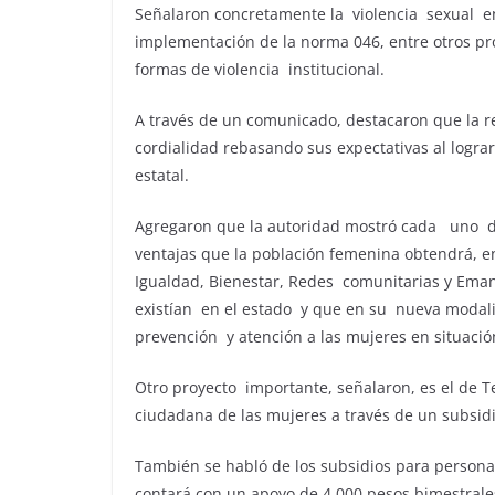
Señalaron concretamente la violencia sexual e
implementación de la norma 046, entre otros p
formas de violencia institucional.
A través de un comunicado, destacaron que la 
cordialidad rebasando sus expectativas al logr
estatal.
Agregaron que la autoridad mostró cada uno 
ventajas que la población femenina obtendrá, e
Igualdad, Bienestar, Redes comunitarias y Eman
existían en el estado y que en su nueva modal
prevención y atención a las mujeres en situación
Otro proyecto importante, señalaron, es el de Te
ciudadana de las mujeres a través de un subsidi
También se habló de los subsidios para persona
contará con un apoyo de 4,000 pesos bimestrale