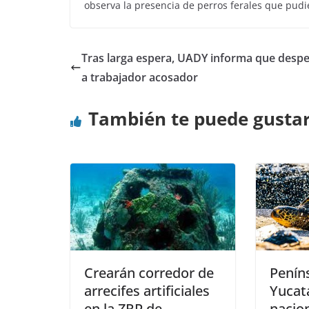
observa la presencia de perros ferales que pudi
Tras larga espera, UADY informa que despe
a trabajador acosador
También te puede gusta
Crearán corredor de
Penín
arrecifes artificiales
Yucatá
en la ZRP de
nacio