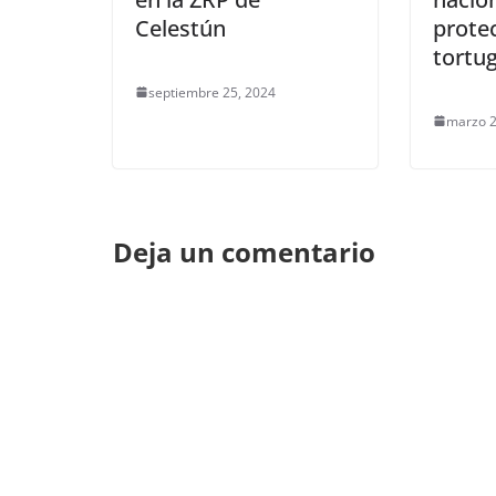
Celestún
prote
tortu
septiembre 25, 2024
marzo 2
Deja un comentario