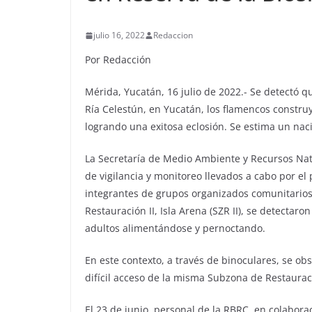
julio 16, 2022
Redaccion
Por Redacción
Mérida, Yucatán, 16 julio de 2022.- Se detectó qu
Ría Celestún, en Yucatán, los flamencos constru
logrando una exitosa eclosión. Se estima un naci
La Secretaría de Medio Ambiente y Recursos Nat
de vigilancia y monitoreo llevados a cabo por el
integrantes de grupos organizados comunitarios
Restauración II, Isla Arena (SZR II), se detecta
adultos alimentándose y pernoctando.
En este contexto, a través de binoculares, se ob
difícil acceso de la misma Subzona de Restauraci
El 23 de junio, personal de la RBRC, en colabora