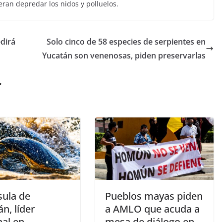
eran depredar los nidos y polluelos.
dirá
Solo cinco de 58 especies de serpientes en
Yucatán son venenosas, piden preservarlas
r
sula de
Pueblos mayas piden
n, líder
a AMLO que acuda a
nal en
mesa de diálogo en