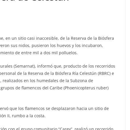
e, en un sitio casi inaccesible, de la Reserva de la Biósfera
yeron sus nidos, pusieron los huevos y los incubaron,
miento de entre mil a dos mil polluelos.
urales (Semarnat), informó que, producto de los recorridos
 personal de la Reserva de la Biósfera Ría Celestún (RBRC) e
, realizados en los humedales de la Subzona de
ron grupos de flamencos del Caribe (Phoenicopterus ruber)
servó que los flamencos se desplazaron hacia un sitio de
ón II, rumbo a la costa.
ción con el grupo comunitario “Carey”, realizó un recorrido