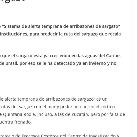
to “Sistema de alerta temprana de arribazones de sargazo”
instituciones, para predecir la ruta del sargazo que recala
ó que el sargazo está ya creciendo en las aguas del Caribe,
e Brasil, por eso se le ha detectado ya en invierno y no
 de alerta temprana de arribazones de sargazo” es un
rutas del sargazo en el mar y poder actuar, en el corto o
de Quintana Roo e, incluso, a las de Yucatán, pero por falta de
uentra frenado.
atorio de Procesos Costeros del Centro de Investigación y