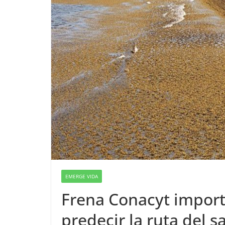
EMERGE VIDA
Frena Conacyt import
predecir la ruta del s