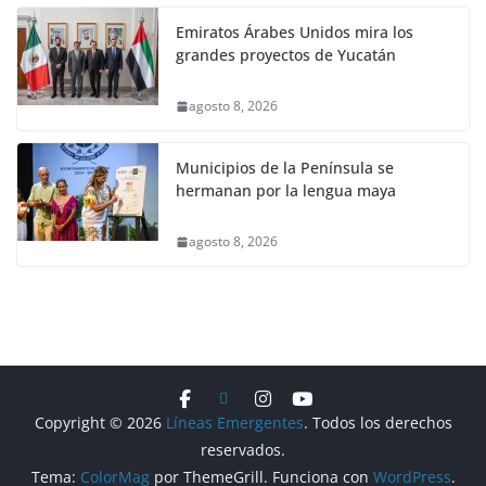
Emiratos Árabes Unidos mira los
grandes proyectos de Yucatán
agosto 8, 2026
Municipios de la Península se
hermanan por la lengua maya
agosto 8, 2026
Copyright © 2026
Líneas Emergentes
. Todos los derechos
reservados.
Tema:
ColorMag
por ThemeGrill. Funciona con
WordPress
.