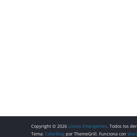
Copyright © 2026
Líneas Emergentes
. Todos los de
Tema:
ColorMag
por ThemeGrill. Funciona con
Wor