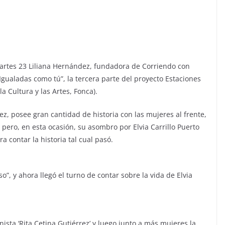
artes 23 Liliana Hernández, fundadora de Corriendo con
Igualadas como tú”, la tercera parte del proyecto Estaciones
a Cultura y las Artes, Fonca).
z, posee gran cantidad de historia con las mujeres al frente,
pero, en esta ocasión, su asombro por Elvia Carrillo Puerto
a contar la historia tal cual pasó.
o”, y ahora llegó el turno de contar sobre la vida de Elvia
ista ‘Rita Cetina Gutiérrez’ y luego junto a más mujeres la