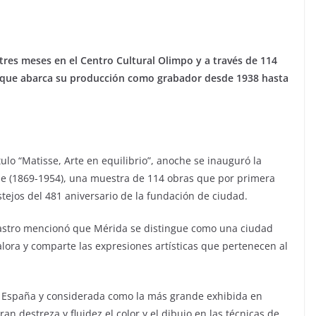
 tres meses en el Centro Cultural Olimpo y a través de 114
ta que abarca su producción como grabador desde 1938 hasta
ulo “Matisse, Arte en equilibrio”, anoche se inauguró la
sse (1869-1954), una muestra de 114 obras que por primera
tejos del 481 aniversario de la fundación de ciudad.
Castro mencionó que Mérida se distingue como una ciudad
alora y comparte las expresiones artísticas que pertenecen al
e España y considerada como la más grande exhibida en
an destreza y fluidez el color y el dibujo en las técnicas de