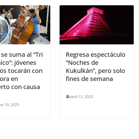
se suma al “Tri
Regresa espectáculo
ico”: jóvenes
“Noches de
os tocarán con
Kukulkán”, pero solo
Lora en
fines de semana
erto con causa
abril 13, 2023
re 10, 2025