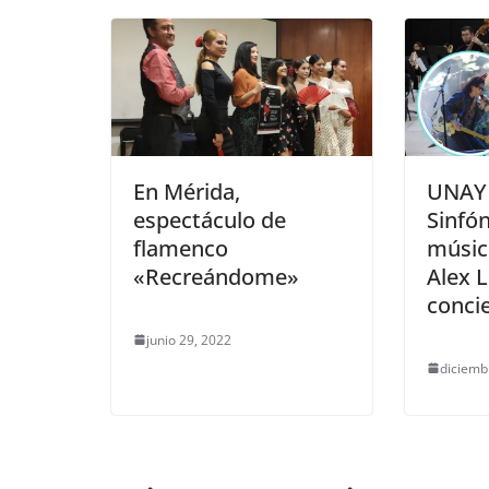
En Mérida,
UNAY 
espectáculo de
Sinfón
flamenco
músic
«Recreándome»
Alex 
conci
junio 29, 2022
diciemb