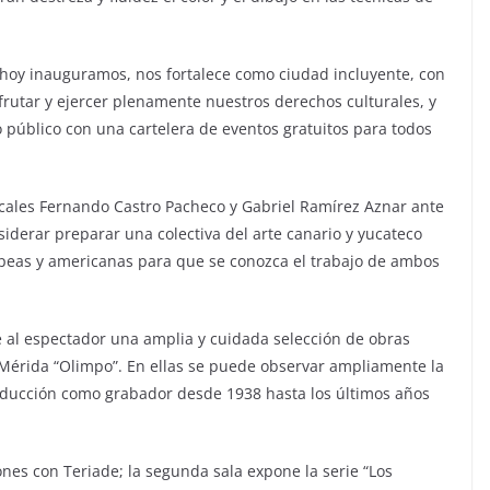
e hoy inauguramos, nos fortalece como ciudad incluyente, con
frutar y ejercer plenamente nuestros derechos culturales, y
o público con una cartelera de eventos gratuitos para todos
locales Fernando Castro Pacheco y Gabriel Ramírez Aznar ante
iderar preparar una colectiva del arte canario y yucateco
peas y americanas para que se conozca el trabajo de ambos
ce al espectador una amplia y cuidada selección de obras
e Mérida “Olimpo”. En ellas se puede observar ampliamente la
roducción como grabador desde 1938 hasta los últimos años
ones con Teriade; la segunda sala expone la serie “Los