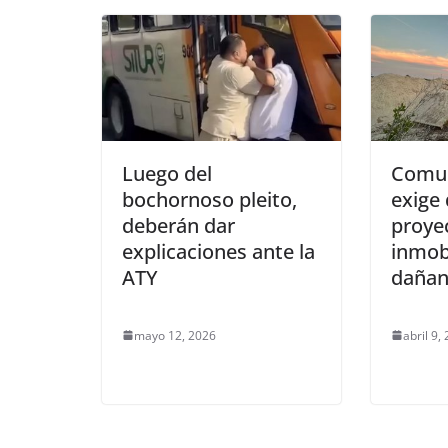
Luego del
Comun
bochornoso pleito,
exige
deberán dar
proye
explicaciones ante la
inmobi
ATY
dañan 
mayo 12, 2026
abril 9,