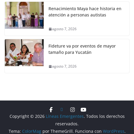
Renacimiento Maya hace historia en
atención a personas autistas
agosto 7, 2026
Fideture va por eventos de mayor
tamaño para Yucatán
agosto 7, 2026
Copyright © 2026
Líneas Emergentes
. Todos los derechos
reservados.
Tema:
ColorMag
por ThemeGrill. Funciona con
WordPress
.