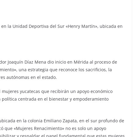
o en la Unidad Deportiva del Sur «Henry Martín», ubicada en
or Joaquín Díaz Mena dio inicio en Mérida al proceso de
ento», una estrategia que reconoce los sacrificios, la
res autónomas en el estado.
l mujeres yucatecas que recibirán un apoyo económico
a política centrada en el bienestar y empoderamiento
ubicada en la colonia Emiliano Zapata, en el sur profundo de
có que «Mujeres Renacimiento» no es solo un apoyo
isibilizar y respaldar el papel fundamental que estas mujeres