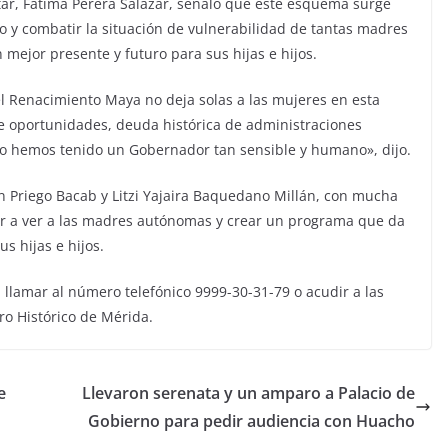
estar, Fátima Perera Salazar, señaló que este esquema surge
go y combatir la situación de vulnerabilidad de tantas madres
mejor presente y futuro para sus hijas e hijos.
el Renacimiento Maya no deja solas a las mujeres en esta
 de oportunidades, deuda histórica de administraciones
ado hemos tenido un Gobernador tan sensible y humano», dijo.
en Priego Bacab y Litzi Yajaira Baquedano Millán, con mucha
ar a ver a las madres autónomas y crear un programa que da
us hijas e hijos.
llamar al número telefónico 9999-30-31-79 o acudir a las
tro Histórico de Mérida.
e
Llevaron serenata y un amparo a Palacio de
Gobierno para pedir audiencia con Huacho