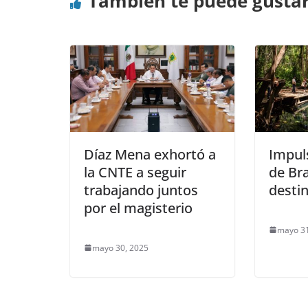
También te puede gusta
Díaz Mena exhortó a
Impul
la CNTE a seguir
de Br
trabajando juntos
destin
por el magisterio
mayo 31
mayo 30, 2025