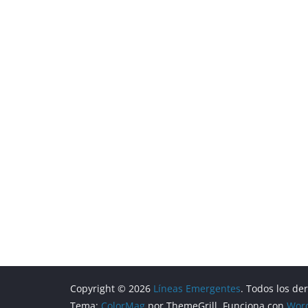
Copyright © 2026
Líneas Emergentes
. Todos los de
Tema:
ColorMag
por ThemeGrill. Funciona con
Wor