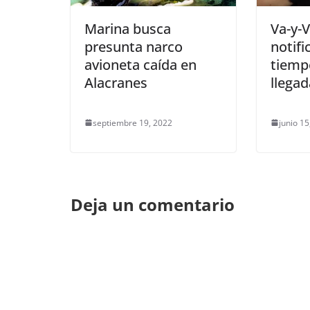
Marina busca
Va-y-
presunta narco
notifi
avioneta caída en
tiemp
Alacranes
llega
septiembre 19, 2022
junio 15
Deja un comentario