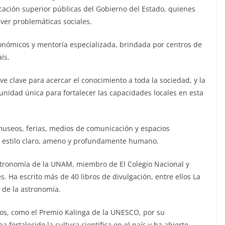
ucación superior públicas del Gobierno del Estado, quienes
ver problemáticas sociales.
nómicos y mentoría especializada, brindada por centros de
ís.
lve clave para acercar el conocimiento a toda la sociedad, y la
unidad única para fortalecer las capacidades locales en esta
 museos, ferias, medios de comunicación y espacios
u estilo claro, ameno y profundamente humano.
 Astronomía de la UNAM, miembro de El Colegio Nacional y
. Ha escrito más de 40 libros de divulgación, entre ellos La
s de la astronomía.
os, como el Premio Kalinga de la UNESCO, por su
ha fortalecido la cultura científica en el país y ha abierto