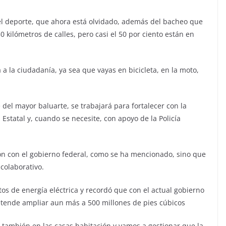
el deporte, que ahora está olvidado, además del bacheo que
 kilómetros de calles, pero casi el 50 por ciento están en
a la ciudadanía, ya sea que vayas en bicicleta, en la moto,
 del mayor baluarte, se trabajará para fortalecer con la
 Estatal y, cuando se necesite, con apoyo de la Policía
ón con el gobierno federal, como se ha mencionado, sino que
colaborativo.
tos de energía eléctrica y recordó que con el actual gobierno
etende ampliar aun más a 500 millones de pies cúbicos
también en las casas habitación y vamos a gestionar que la