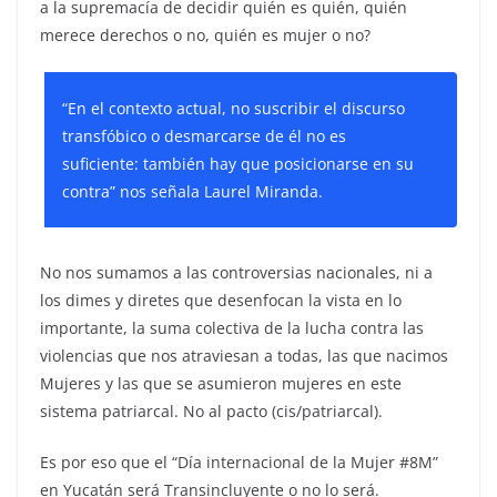
a la supremacía de decidir quién es quién, quién
merece derechos o no, quién es mujer o no?
“En el contexto actual, no suscribir el discurso
transfóbico o desmarcarse de él no es
suficiente: también hay que posicionarse en su
contra” nos señala Laurel Miranda.
No nos sumamos a las controversias nacionales, ni a
los dimes y diretes que desenfocan la vista en lo
importante, la suma colectiva de la lucha contra las
violencias que nos atraviesan a todas, las que nacimos
Mujeres y las que se asumieron mujeres en este
sistema patriarcal. No al pacto (cis/patriarcal).
Es por eso que el “Día internacional de la Mujer #8M”
en Yucatán será Transincluyente o no lo será.