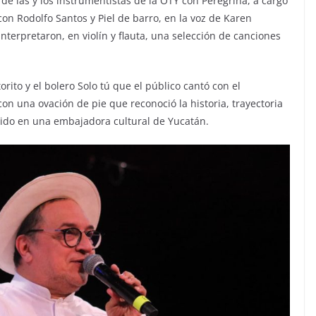
e las y los instrumentistas de la OTY con Peregrina, a cargo
 con Rodolfo Santos y Piel de barro, en la voz de Karen
terpretaron, en violín y flauta, una selección de canciones
torito y el bolero Solo tú que el público cantó con el
on una ovación de pie que reconoció la historia, trayectoria
tido en una embajadora cultural de Yucatán.