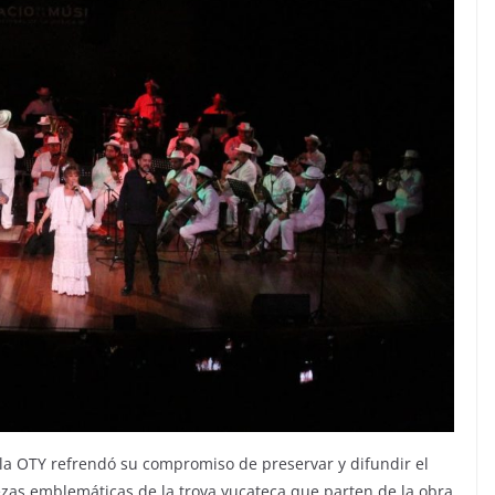
 la OTY refrendó su compromiso de preservar y difundir el
as emblemáticas de la trova yucateca que parten de la obra