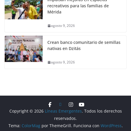
recreativos para las familias de
Mérida
agosto 9, 2026
Crean banco comunitario de semillas
nativas en Dzitás
agosto 9, 2026
Copyright © 2026
Líneas Emergentes
. Todos los derechos
reservados.
Tema:
ColorMag
por ThemeGrill. Funciona con
WordPress
.