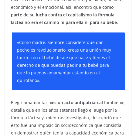
económico y el emocional, así, encontró que
como
parte de su lucha contra el capitalismo la fórmula
láctea no era el camino ni para ella ni para su bebé
.
«Como madre, siempre consideré que dar
pecho es revolucionario, creas una unión muy
fuerte con el bebé desde que nace y tienes el
derecho de que puedas pedir a tu bebé para
que lo puedas amamantar estando en el
quirofano».
Elegir amamantar, «
es un acto antipatriarcal
también»,
detalla que en los años setentas llegó el auge por la
fórmula láctea y, mientras investigaba, descubrió que
esto fue una imposición socioeconómica que consistía
en demostrar quién tenía la capacidad económica para